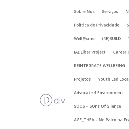
Sobre Nós
Serviços
N
Política de Privacidade
Well@sme
(RE)BUILD
IADLiber Project
Career 
REINTEGRATE WELLBEING
Projetos
Youth Led Loc
Advocate 4 Environment
SOOS – SOns Of Silence
AGE_THEA – No Palco na Er