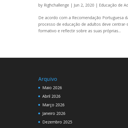
by
Righchallenge
|
Jun 2, 2020
|
Educação de Ad
De acordo com a Recomendação Portuguesa das 
processo de educação de adultos deve centrar-se
formativo e reflectir sobre as suas próprias...
Arquivo
Maio 2026
Abril 2026
Março 2026
Janeiro 2026
Dezembro 2025