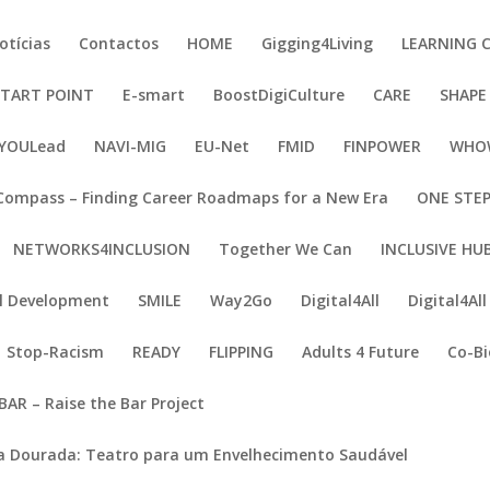
otícias
Contactos
HOME
Gigging4Living
LEARNING C
START POINT
E-smart
BoostDigiCulture
CARE
SHAPE
YOULead
NAVI-MIG
EU-Net
FMID
FINPOWER
WHOW
Compass – Finding Career Roadmaps for a New Era
ONE STEP
NETWORKS4INCLUSION
Together We Can
INCLUSIVE HU
al Development
SMILE
Way2Go
Digital4All
Digital4All
Stop-Racism
READY
FLIPPING
Adults 4 Future
Co-Bi
BAR – Raise the Bar Project
a Dourada: Teatro para um Envelhecimento Saudável