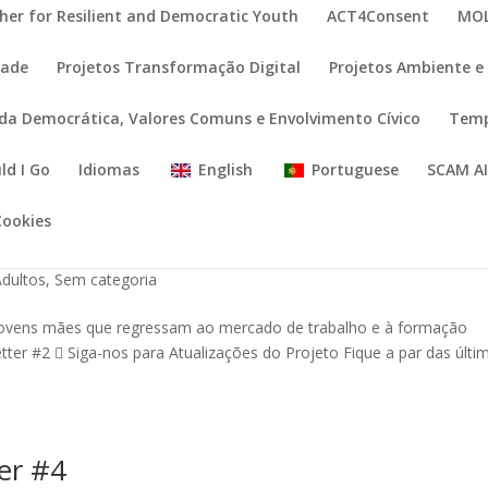
her for Resilient and Democratic Youth
ACT4Consent
MOL
dade
Projetos Transformação Digital
Projetos Ambiente e 
ida Democrática, Valores Comuns e Envolvimento Cívico
Temp
ld I Go
Idiomas
English
Portuguese
SCAM A
Cookies
r #2
dultos
,
Sem categoria
 jovens mães que regressam ao mercado de trabalho e à formação
ter #2  Siga-nos para Atualizações do Projeto Fique a par das últi
er #4