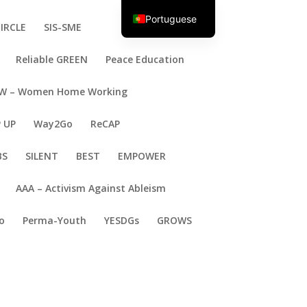
Portuguese
IRCLE
SIS-SME
English
Reliable GREEN
Peace Education
 – Women Home Working
 UP
Way2Go
ReCAP
BS
SILENT
BEST
EMPOWER
AAA – Activism Against Ableism
o
Perma-Youth
YESDGs
GROWS