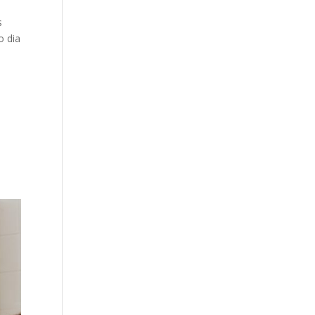
s
o dia