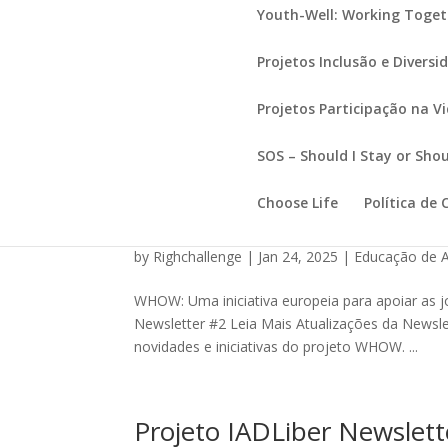
Youth-Well: Working Toget
Projetos Inclusão e Diversi
Projetos Participação na V
SOS – Should I Stay or Shou
Choose Life
Política de 
Projeto WHOW Newslette
by
Righchallenge
|
Jan 24, 2025
|
Educação de A
WHOW: Uma iniciativa europeia para apoiar as
Newsletter #2 Leia Mais Atualizações da Newslet
novidades e iniciativas do projeto WHOW. ...
Projeto IADLiber Newslett