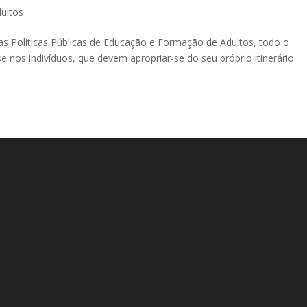
ultos
Políticas Públicas de Educação e Formação de Adultos, todo o
 nos indivíduos, que devem apropriar-se do seu próprio itinerário