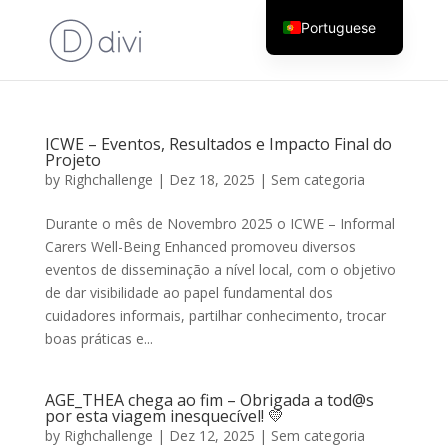
Portuguese
English
ICWE – Eventos, Resultados e Impacto Final do
Projeto
by
Righchallenge
|
Dez 18, 2025
|
Sem categoria
Durante o mês de Novembro 2025 o ICWE – Informal
Carers Well-Being Enhanced promoveu diversos
eventos de disseminação a nível local, com o objetivo
de dar visibilidade ao papel fundamental dos
cuidadores informais, partilhar conhecimento, trocar
boas práticas e...
AGE_THEA chega ao fim – Obrigada a tod@s
por esta viagem inesquecível! 💛
by
Righchallenge
|
Dez 12, 2025
|
Sem categoria