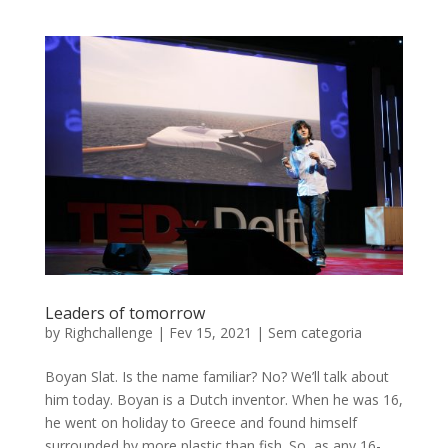
Leaders of tomorrow
by
Righchallenge
|
Fev 15, 2021
|
Sem categoria
Boyan Slat. Is the name familiar? No? We’ll talk about
him today. Boyan is a Dutch inventor. When he was 16,
he went on holiday to Greece and found himself
surrounded by more plastic than fish. So, as any 16-