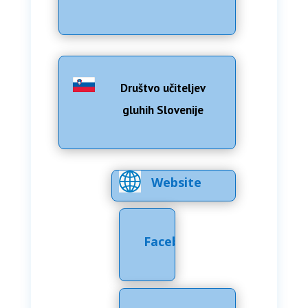
Društvo učiteljev
gluhih Slovenije
Website
Facebook