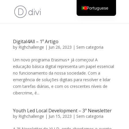
Portuguese
English
Digital4All – 1º Artigo
by
Righchallenge
|
Jun 26, 2023
|
Sem categoria
Um novo programa Erasmus+ já começou! A
educação básica digital representa um papel essencial
no funcionamento da nossa sociedade. Com a
emergência de soluções digitais para resolver e lidar
com tarefas diárias, e com os crescentes níveis de
cibercrime, é...
Youth Led Local Development – 3ª Newsletter
by
Righchallenge
|
Jun 15, 2023
|
Sem categoria
A 3ª Newsletter do YLLD, onde abordamos o evento