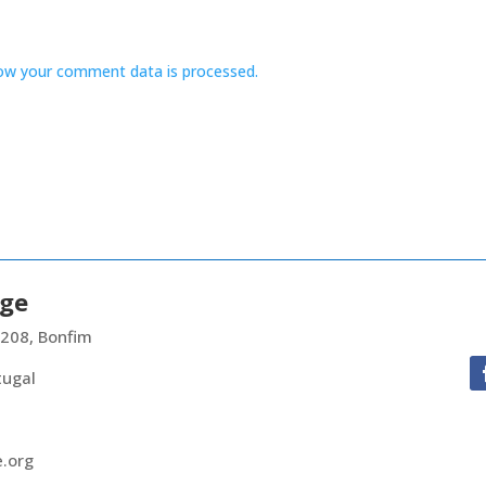
ow your comment data is processed.
nge
 208, Bonfim
tugal
e.org