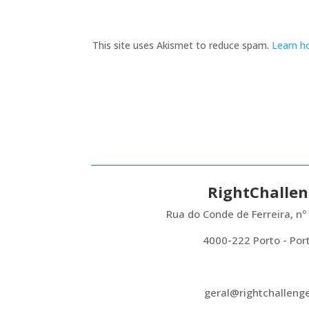
This site uses Akismet to reduce spam.
Learn h
RightChalle
Rua do Conde de Ferreira, nº
4000-222 Porto - Por
geral@rightchalleng