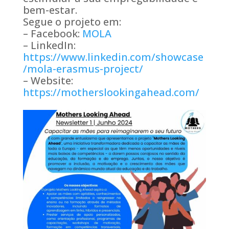
bem-estar.
Segue o projeto em:
– Facebook:
MOLA
– LinkedIn:
https://www.linkedin.com/showcase
/mola-erasmus-project/
– Website:
https://motherslookingahead.com/