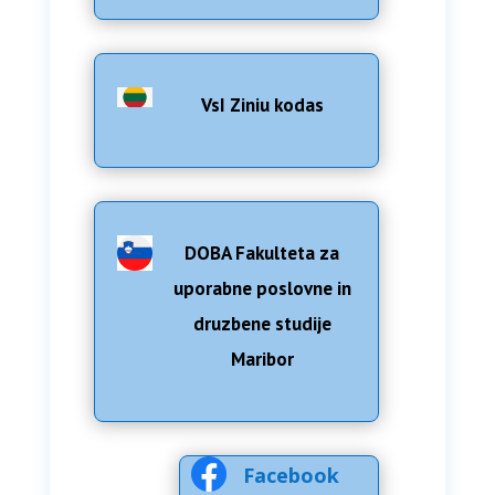
VsI Ziniu kodas
DOBA Fakulteta za
uporabne poslovne in
druzbene studije
Maribor
Facebook