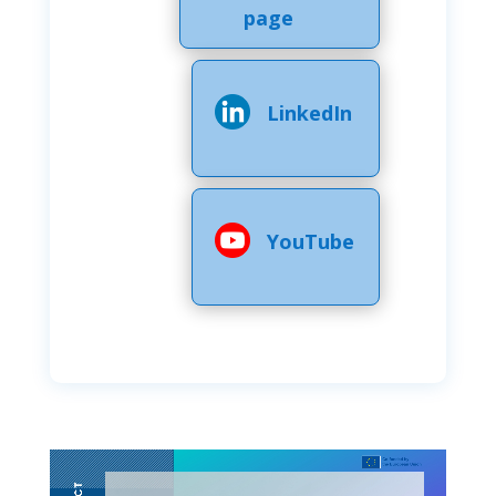
page
LinkedIn
YouTube